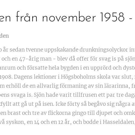
en från november 1958 - 
gden
o år sedan tvenne uppskakande drunkningsolyckor intr
r och en 47-årig man - blev då offer för svag is på sj
anrum och försatte hela bygden i en upprörd och dyst
08. Dagens lektioner i Högsboholms skola var slut,
m erhöll de en allvarlig förmaning av sin lärarinna, 
pens svaga is. Sjön hade varit tillfrusen ett par tre da
kfyllt att gå ut på isen. Icke förty så begåvo sig några
en brast och tre av flickorna gingo till djupet och om
å syskon, en 14 och en 12 år, och bodde i Hasseldalen,