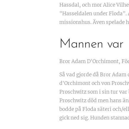
Hassdal, och mor Alice Vilhe
"Hasseldalen under Floda". A
missionshus. Även spelade h
Mannen var
Bror Adam D'Orchimont, Född
Så vad gjorde då Bror Adam 
d'Orchimont och von Proschw
Proschwitz som i sin tur var 
Proschwitz död men hans änka
bodde på Floda säteri och/el
gick ned sig. Hunden stannade