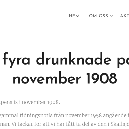
HEM
OM OSS
AKT
fyra drunknade på
november 1908
pens is i november 1908.
 gammal tidningsnotis från november 1958 angående 
n. Vi tackar för att vi har fått ta del av den i Skall