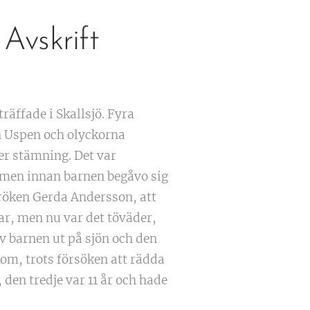
Avskrift
äffade i Skallsjö. Fyra
ön Uspen och olyckorna
er stämning. Det var
 men innan barnen begåvo sig
fröken Gerda Andersson, att
gar, men nu var det töväder,
 av barnen ut på sjön och den
kom, trots försöken att rädda
 den tredje var 11 år och hade