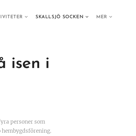
IVITETER
SKALLSJÖ SOCKEN
MER
 isen i
fyra personer som
sjö hembygdsförening.