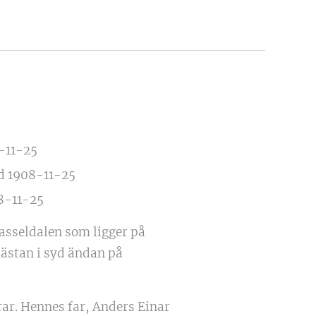
-11-25
d 1908-11-25
8-11-25
Hasseldalen som ligger på
nästan i syd ändan på
rar. Hennes far, Anders Einar