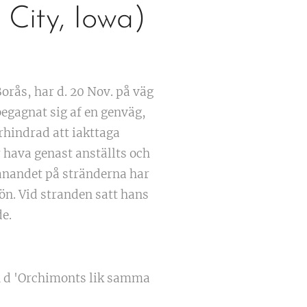
 City, Iowa)
orås, har d. 20 Nov. på väg
egagnat sig af en genväg,
hindrad att iakttaga
 hava genast anställts och
panandet på stränderna har
ön. Vid stranden satt hans
e.
en d 'Orchimonts lik samma