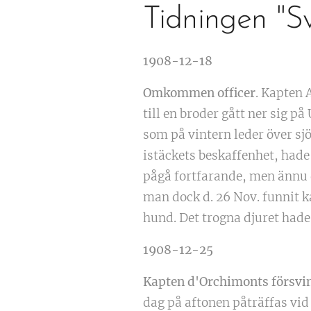
Tidningen "S
1908-12-18
Omkommen officer
. Kapten 
till en broder gått ner sig 
som på vintern leder över s
istäckets beskaffenhet, hade
pågå fortfarande, men ännu d
man dock d. 26 Nov. funnit k
hund. Det trogna djuret hade
1908-12-25
Kapten d'Orchimonts försvi
dag på aftonen påträffas vid