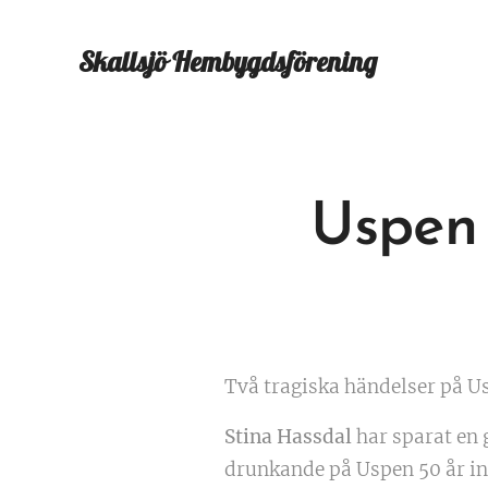
Skallsjö
Hembygdsförening
Uspen 
Två tragiska händelser på Us
Stina Hassdal
har sparat en
drunkande på Uspen 50 år inna