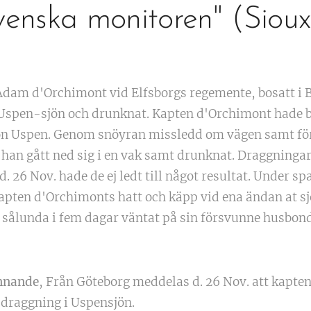
venska monitoren" (Sioux
Adam d'Orchimont vid Elfsborgs regemente, bosatt i B
på Uspen-sjön och drunknat. Kapten d'Orchimont hade b
jön Uspen. Genom snöyran missledd om vägen samt för
 han gått ned sig i en vak samt drunknat. Draggningar
. 26 Nov. hade de ej ledt till något resultat. Under s
apten d'Orchimonts hatt och käpp vid ena ändan at sj
 sålunda i fem dagar väntat på sin försvunne husbond
nnande
, Från Göteborg meddelas d. 26 Nov. att kapt
 draggning i Uspensjön.