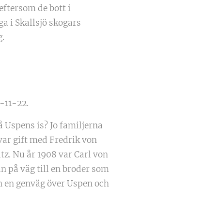
eftersom de bott i
a i Skallsjö skogars
.
-11-22.
 Uspens is? Jo familjerna
ar gift med Fredrik von
tz. Nu år 1908 var Carl von
n på väg till en broder som
an en genväg över Uspen och