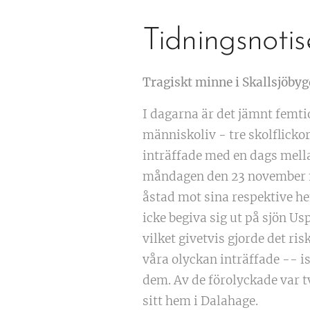
Tidningsnotis
Tragiskt minne i Skallsjöby
I dagarna är det jämnt femti
människoliv - tre skolflicko
inträffade med en dags mell
måndagen den 23 november 19
åstad mot sina respektive he
icke begiva sig ut på sjön Us
vilket givetvis gjorde det ris
våra olyckan inträffade -- is
dem. Av de förolyckade var tv
sitt hem i Dalahage.