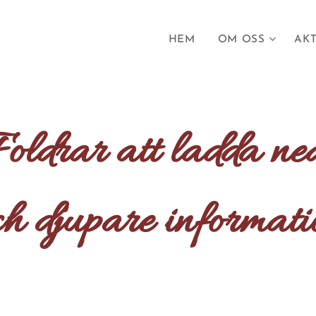
HEM
OM OSS
AKT
oldrar att ladda n
ch djupare informati