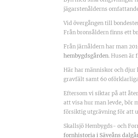
jägarstenålderns omfattande 
Vid övergången till bondesten
Från bronsåldern finns ett b
Från järnåldern har man 201
hembygdsgården
. Husen är 
Här har människor och djur l
gravfält samt 60 oförklarlig
Eftersom vi siktar på att åt
att visa hur man levde, bör
försiktig utgrävning för att
Skallsjö Hembygds- och For
fornhistoria i Säveåns dalgå