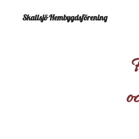
Skallsjö
Hembygdsförening
F
o