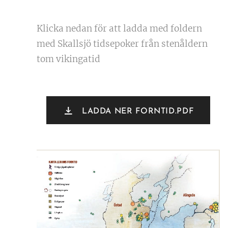
Klicka nedan för att ladda med foldern
med Skallsjö tidsepoker från stenåldern
tom vikingatid
LADDA NER FORNTID.PDF