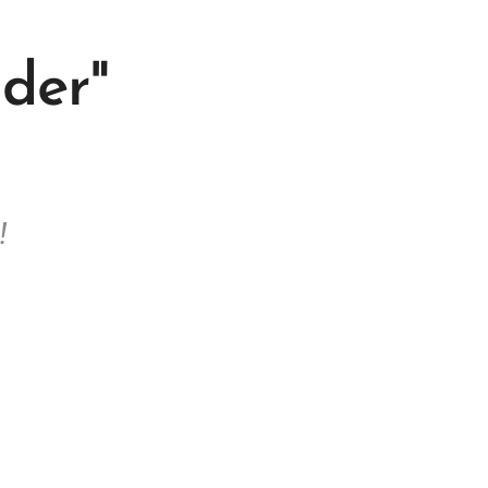
der"
 !