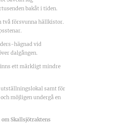
rtusenden bakåt i tiden.
m två försvunna hällkistor.
psstenar.
lders-hägnad vid
 över dalgången.
finns ett märkligt mindre
utställningslokal samt för
 och möjligen undergå en
 om Skallsjötraktens