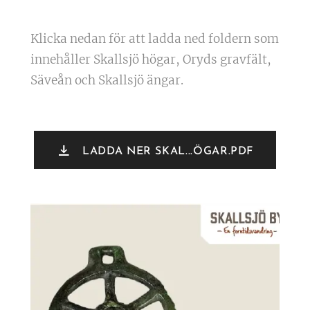
Klicka nedan för att ladda ned foldern som
innehåller Skallsjö högar, Oryds gravfält,
Säveån och Skallsjö ängar.
LADDA NER SKAL...ÖGAR.PDF