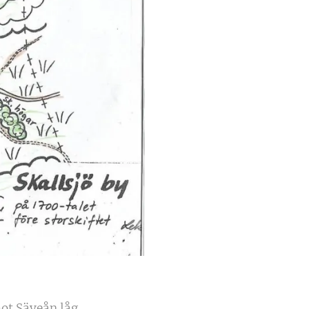
ot Säveån låg