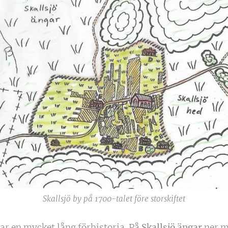
Skallsjö by på 1700-talet före storskiftet
r en mycket lång förhistoria. På
Skallsjö ängar
ner m