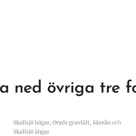
 ned övriga tre f
Skallsjö högar, Oryds gravfält, Säveån
och
Skallsjö ängar