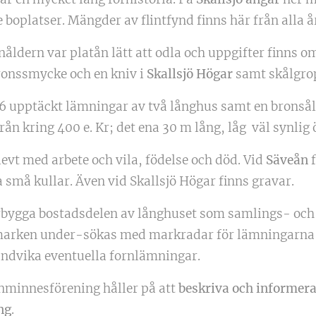
boplatser. Mängder av flintfynd finns här från alla å
åldern var platån lätt att odla och uppgifter finns o
ronssmycke och en kniv i
Skallsjö Högar
samt skålgro
6 upptäckt lämningar av två långhus samt en bronså
från kring 400 e. Kr; det ena 30 m lång, låg väl synlig
evt med arbete och vila, födelse och död. Vid
Säveån
a små kullar. Även vid Skallsjö Högar finns gravar.
erbygga bostadsdelen av långhuset som samlings- och 
 marken under-sökas med markradar för lämningarna
 undvika eventuella fornlämningar.
nminnesförening håller på att
beskriva och informera
ng
.