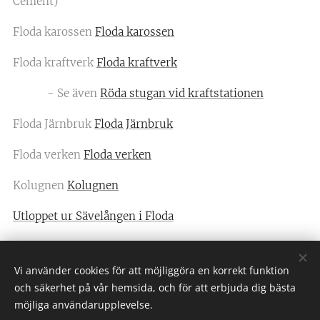
Cement)
Floda karossen
Floda karossen
Floda kraftverk
Floda kraftverk
- Se även
Röda stugan vid kraftstationen
Floda Järnbruk
Floda Järnbruk
Floda verken
Floda verken
Kolugnen
Kolugnen
Utloppet ur Sävelången i Floda
Vi använder cookies för att möjliggöra en korrekt funktion
och säkerhet på vår hemsida, och för att erbjuda dig bästa
möjliga användarupplevelse.
Skallsjögården, (C) Skallsjö hembygdsförening, Skallsjö