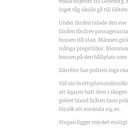
enkla biljetter till Götebor
inget tåg skulle gå till Göteb
Under färden talade den ene
färden fördrev passagerarna 
bussen till stan. Männen gick
många pingstliljor. Blommorn
bussen på den hållplats som 
Därefter har polisen inga exak
Vid sin brottsplatsundersökni
att ägaren haft dem i skogen
golvet bland bråten fann pol
försök att använda sig av.
Stugan ligger mycket ensligt