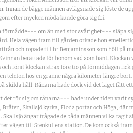
. Innan de bägge männen avlägsnade sig löste de up
gom efter mycken möda kunde göra sig fri.
 förmådde--- om än med stor svårighet--- släpa sig
rd. Hela vägen fram till gården orkade hon emellerti
rifrån och ropade till hr Benjaminsson som höll på m
. Kvinnan berättade för honom vad som hänt. Klockan 
och först klockan strax före tio på förmiddagen fick
en telefon hos en granne några kilometer längre bort. 
å skilda håll. Rånarna hade dock vid det laget fått e
et rör sig om rånarna--- hade under tiden varit syn
g, Bråten, Skallsjö kyrka, Floda portar och Höga, där
. Skallsjö ängar frågade de båda männen vilka tagit 
fter vägen till Stenkullens station. De kom också fram 