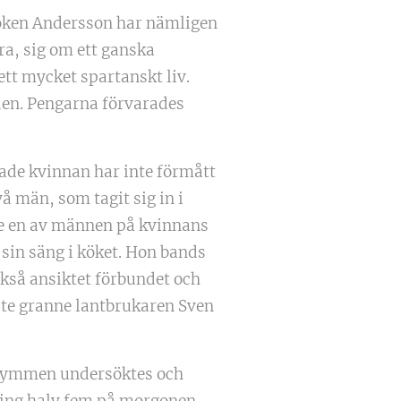
röken Andersson har nämligen
ra, sig om ett ganska
tt mycket spartanskt liv.
den. Pengarna förvarades
ånade kvinnan har inte förmått
 män, som tagit sig in i
ade en av männen på kvinnans
sin säng i köket. Hon bands
också ansiktet förbundet och
ste granne lantbrukaren Sven
utrymmen undersöktes och
ring halv fem på morgonen,