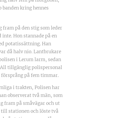
p banden kring hennes
 fram på den stig som leder
d inte. Hon stannade på en
ed potatissättning. Han
var då halv nio. Lantbrukare
 polisen i Lerum larm, sedan
All tillgänglig polispersonal
tt försprång på fem timmar.
liga i trakten, Polisen har
 man observerat två män, som
sig fram på småvägar och ut
till stationen och löste två