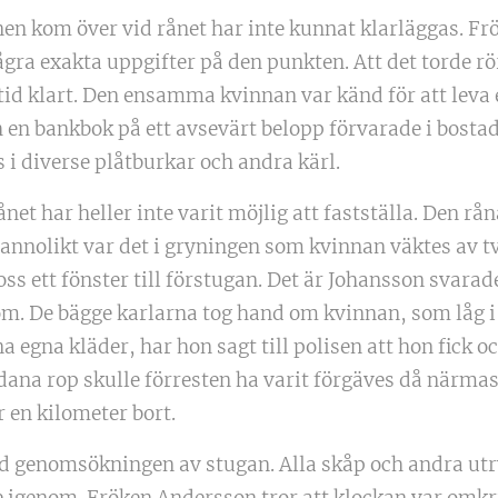
en kom över vid rånet har inte kunnat klarläggas. F
gra exakta uppgifter på den punkten. Att det torde rö
id klart. Den ensamma kvinnan var känd för att leva e
 en bankbok på ett avsevärt belopp förvarade i bosta
s i diverse plåtburkar och andra kärl.
net har heller inte varit möjlig att fastställa. Den r
nnolikt var det i gryningen som kvinnan väktes av två
loss ett fönster till förstugan. Det är Johansson svar
m. De bägge karlarna tog hand om kvinnan, som låg i 
na egna kläder, har hon sagt till polisen att hon fick 
ådana rop skulle förresten ha varit förgäves då närma
 en kilometer bort.
vid genomsökningen av stugan. Alla skåp och andra 
de igenom. Fröken Andersson tror att klockan var omk