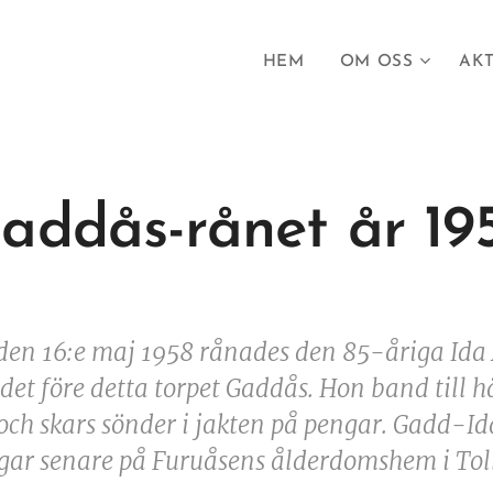
HEM
OM OSS
AKT
addås-rånet år 19
den 16:e maj 1958 rånades den 85-åriga Ida 
det före detta torpet Gaddås. Hon band till hä
och skars sönder i jakten på pengar. Gadd-Id
gar senare på Furuåsens ålderdomshem i Tol