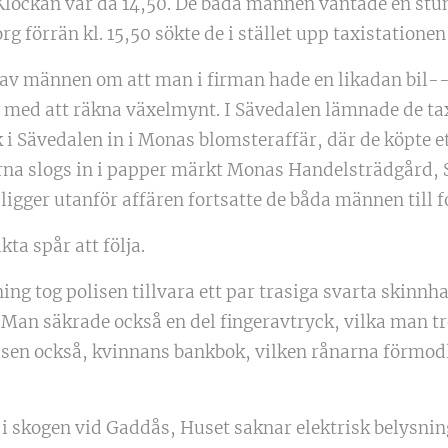
g. Klockan var då 14,50. De båda männen väntade en st
org förrän kl. 15,50 sökte de i stället upp taxistatione
 av männen om att man i firman hade en likadan bil-
med att räkna växelmynt. I Sävedalen lämnade de taxi
 i Sävedalen in i Monas blomsteraffär, där de köpte et
a slogs in i papper märkt Monas Handelsträdgård, Säv
ligger utanför affären fortsatte de båda männen till 
ta spår att följa.
ng tog polisen tillvara ett par trasiga svarta skinnh
 Man säkrade också en del fingeravtryck, vilka man tr
isen också, kvinnans bankbok, vilken rånarna förmodl
 i skogen vid Gaddås, Huset saknar elektrisk belysning