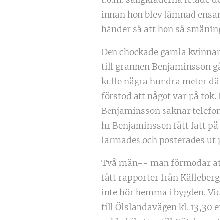
innan hon blev lämnad ensam
händer så att hon så smånin
Den chockade gamla kvinnan
till grannen Benjaminsson gå
kulle några hundra meter dä
förstod att något var på tok
Benjaminsson saknar telefon 
hr Benjaminsson fått fatt på 
larmades och posterades ut p
Två män-- man förmodar att d
fått rapporter från Källeber
inte hör hemma i bygden. Vid
till Ölslandavägen kl. 13,30 e