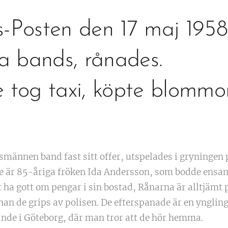
-Posten den 17 maj 1958
na bands, rånades.
 tog taxi, köpte blommor
gsmännen band fast sitt offer, utspelades i gryninge
e är 85-åriga fröken Ida Andersson, som bodde ensam 
 ha gott om pengar i sin bostad, Rånarna är alltjämt p
an de grips av polisen. De efterspanade är en yngling
ande i Göteborg, där man tror att de hör hemma.