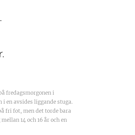
.
.
n på fredagsmorgonen i
i en avsides liggande stuga.
å fri fot, men det torde bara
 mellan 14 och 16 år och en