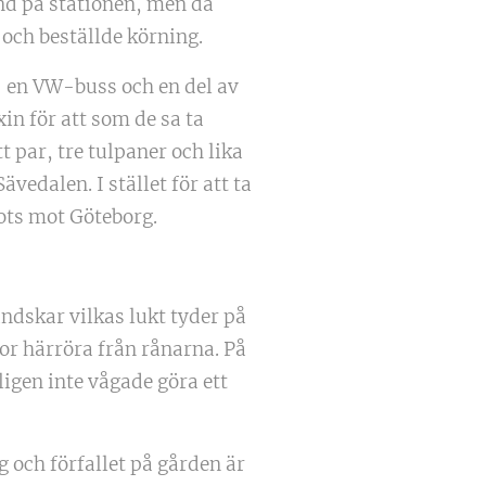
und på stationen, men då
n och beställde körning.
- en VW-buss och en del av
n för att som de sa ta
t par, tre tulpaner och lika
edalen. I stället för att ta
fots mot Göteborg.
andskar vilkas lukt tyder på
or härröra från rånarna. På
igen inte vågade göra ett
 och förfallet på gården är