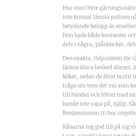
Hur stort byte gärningsmänn
inte kunnat lämna polisen nå
betydande belopp är emellert
Hon hade både kontanter och
dels i några, plånböcker, del
Den exakta, tidpunkten för rå
lämna klara besked därom. Sa
köket, sedan de först brutit 
fråga om vem det var som ko
till händer och fötter med si
kunde inte ropa på, hjälp. S
Benjaminsson (1) bor ungefär
Rånarna tog god tid på sig 
t.o.m. sängkläderna letade 