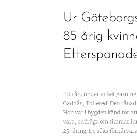
Ur Göteborgs
85-årig kvin
Efterspanade
Ett rån, under vilket gärnin
Gaddås, Tollered. Den rånad
Hon var i bygden känd för att
vara, en fråga om timmar inn
25-åring. De söks förnärvar