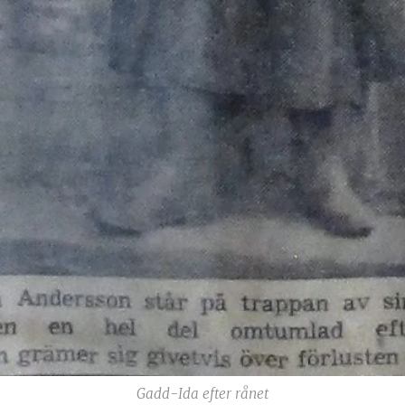
Gadd-Ida efter rånet