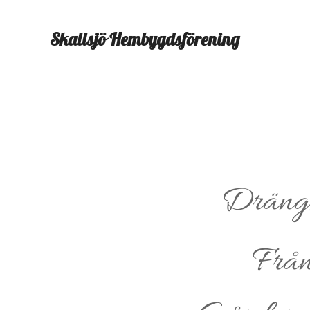
Skallsjö
Hembygdsförening
Drängs
Från