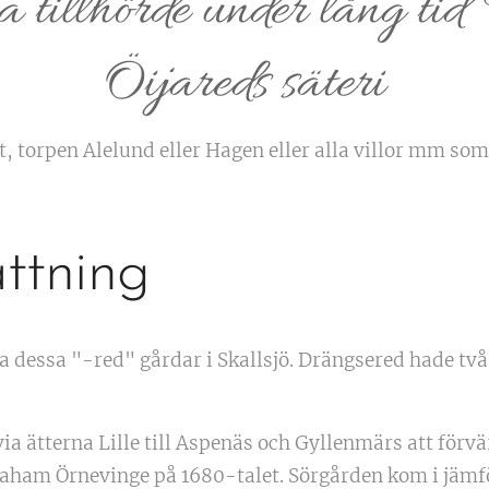
tillhörde under lång tid
Öijareds säteri
, torpen Alelund eller Hagen eller alla villor mm so
ttning
a dessa "-red" gårdar i Skallsjö. Drängsered hade tv
a ätterna Lille till Aspenäs och Gyllenmärs att förv
ham Örnevinge på 1680-talet. Sörgården kom i jämförel