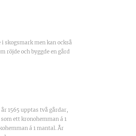
e i skogsmark men kan också
om röjde och byggde en gård
 år 1565 upptas två gårdar,
5, som ett kronohemman á 1
rkohemman á 1 mantal. År