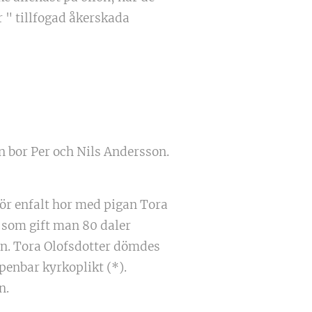
 " tillfogad åkerskada
n bor Per och Nils Andersson.
ör enfalt hor med pigan Tora
 som gift man 80 daler
arn. Tora Olofsdotter dömdes
penbar kyrkoplikt (*).
n.