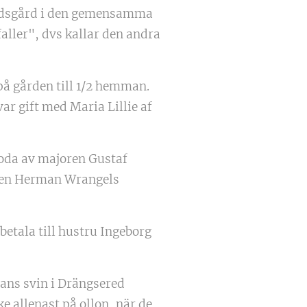
gärdsgård i den gemensamma
faller", dvs kallar den andra
på gården till 1/2 hemman.
r gift med Maria Lillie af
oda av majoren Gustaf
rren Herman Wrangels
etala till hustru Ingeborg
ans svin i Drängsered
e allenast på ollon, när de