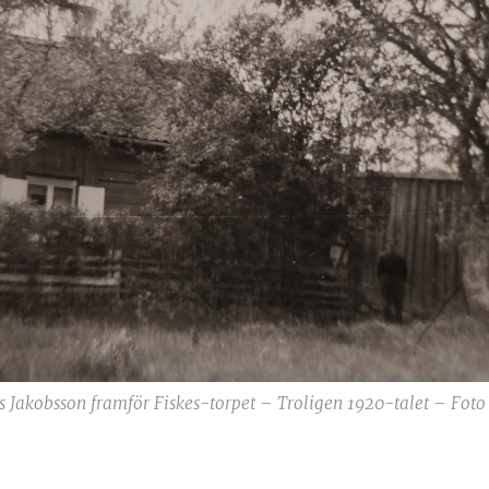
s Jakobsson framför Fiskes-torpet – Troligen 1920-talet – Foto