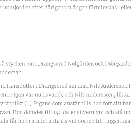
ler matjorden efter därigenom ängen förminskas" eller
 två stycken Jon i Drängsered Nolgården och i Sörgårde
ämndeman.
rin Hansdotter i Drängsered sin man Nils Andersson f
dem. Pigan var nu havande och Nils Andersson pliktar
yrkoplikt (*). Pigans dom anstår tills hon fött sitt b
van. Hon dömdes till 140 daler silvermynt och stå up
a får hon i stället slita ris vid dörren till tingsstuga