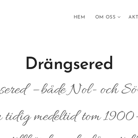
HEM
OM OSS
AKT
Drängsered
ered – både Nol- och Sö
 tidig medeltid tom 1900-