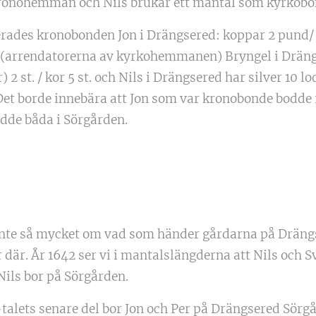
kronohemman och Nils brukar ett mantal som kyrkobo
rades kronobonden Jon i Drängsered: koppar 2 pund/ gi
 (arrendatorerna av kyrkohemmanen) Bryngel i Drängse
 2 st. / kor 5 st. och Nils i Drängsered har silver 10 l
t. Det borde innebära att Jon som var kronobonde bodde
dde båda i Sörgården.
 inte så mycket om vad som händer gårdarna på Drängs
or där. År 1642 ser vi i mantalslängderna att Nils och
Nils bor på Sörgården.
lets senare del bor Jon och Per på Drängsered Sörgår