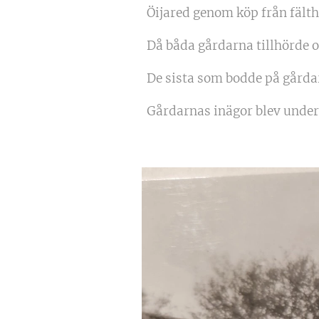
Öijared genom köp från fält
Då båda gårdarna tillhörde 
De sista som bodde på gårdar
Gårdarnas inägor blev under