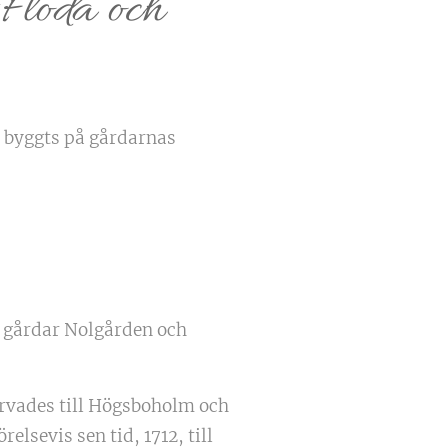
 Floda och
m byggts på gårdarnas
å gårdar Nolgården och
ärvades till Högsboholm och
sevis sen tid, 1712, till