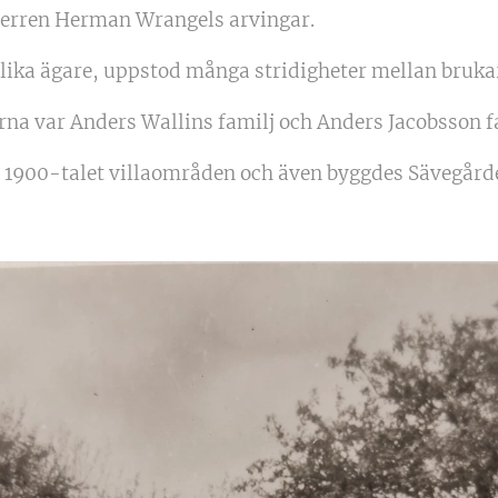
herren Herman Wrangels arvingar.
olika ägare, uppstod många stridigheter mellan bruka
na var Anders Wallins familj och Anders Jacobsson f
 1900-talet villaområden och även byggdes Sävegård