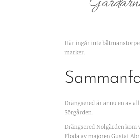
Gårdarna 
Här ingår inte båtmanstorpet
marker.
Sammanfa
Drängsered är ännu en av all
Sörgården.
Drängsered Nolgården kom vi
Floda av majoren Gustaf Abra