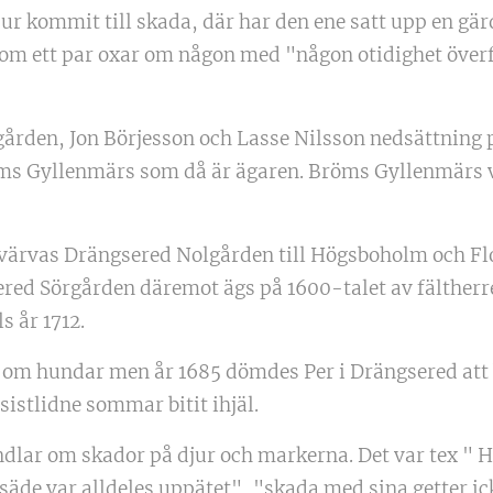
jur kommit till skada, där har den ene satt upp en 
te om ett par oxar om någon med "någon otidighet över
ården, Jon Börjesson och Lasse Nilsson nedsättning 
öms Gyllenmärs som då är ägaren. Bröms Gyllenmärs va
rvärvas Drängsered Nolgården till Högsboholm och Fl
red Sörgården däremot ägs på 1600-talet av fälthe
s år 1712.
 om hundar men år 1685 dömdes Per i Drängsered att b
sistlidne sommar bitit ihjäl.
lar om skador på djur och markerna. Det var tex " H
säde var alldeles uppätet", "skada med sina getter ick