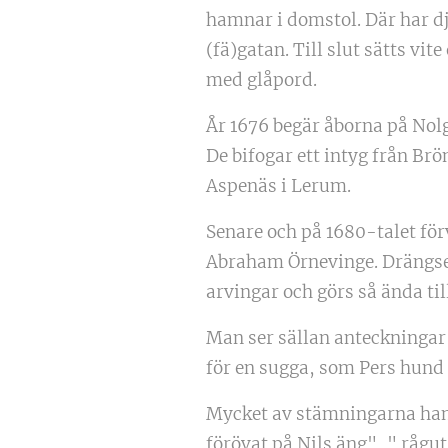
hamnar i domstol. Där har d
(fä)gatan. Till slut sätts vi
med glåpord.
År 1676 begär åborna på Nolg
De bifogar ett intyg från Br
Aspenäs i Lerum.
Senare och på 1680-talet fö
Abraham Örnevinge. Drängse
arvingar och görs så ända till
Man ser sällan anteckningar
för en sugga, som Pers hund 
Mycket av stämningarna hand
förövat på Nils äng", " rågut