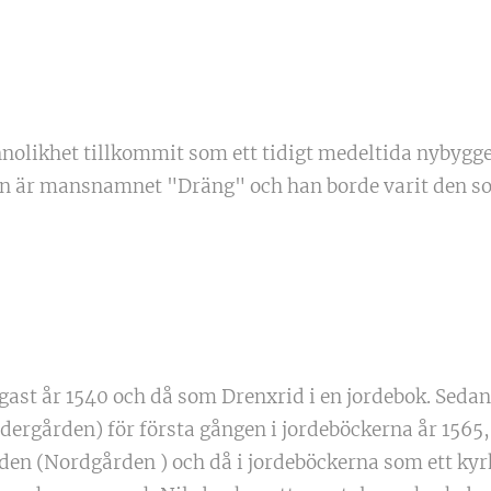
nolikhet tillkommit som ett tidigt medeltida nybygg
den är mansnamnet "Dräng" och han borde varit den s
igast år 1540 och då som Drenxrid i en jordebok. Sedan
dergården) för första gången i jordeböckerna år 156
den (Nordgården ) och då i jordeböckerna som ett ky