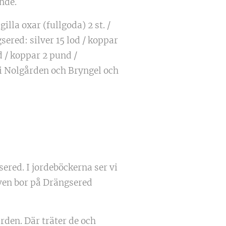
nde.
lla oxar (fullgoda) 2 st. /
red: silver 15 lod / koppar
od / koppar 2 pund /
 i Nolgården och Bryngel och
ered. I jordeböckerna ser vi
 Sven bor på Drängsered
den. Där träter de och