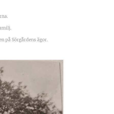
rna.
amilj.
en på Sörgårdens ägor.