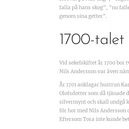
falla på hans skog", "nu fal
genom sina getter".
1700-talet
Vid sekelskiftet år 1700 bor
Nils Andersson var även n
År 1701 anklagar hustrun Ka
Olofsdotter som då tjänade 
silvermynt och skall undgå k
för hor med Nils Andersson o
Eftersom Tora inte kunde betal