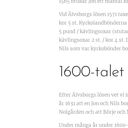
1565 brukar Jon ett mantal 
Vid Älvsborgs lösen 1571 taxe
kor 5 st. Kyrkolandbönderna
5 pund / kävlingsoxar (stutar)
kävlingsoxar 2 st. / kor 4 s
Nils som var kyrkobönder bo
1600-talet
Efter Älvsborgs lösen vet vi
år 1631 att en Jon och Nils b
Nolgården och att Börje och 
Under många år under 1600-ta