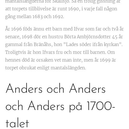
mantalslängderna för Skallsjö. Så en trolig gissning är
att torpets tillblivelse är runt 1690, i varje fall någon
gång mellan 1683 och 1692.
År 1696 föds ännu ett barn med Ifvar som far och två år
senare, 1698 dör en hustru Börta Ambjörnsdotter 45 år
gammal från Bränåhs, hon "Lades söder ifrån kyrkan".
Troligtvis är hon Ifvars fru och mor till barnen. Om
hennes död är orsaken vet man inte, men år 1699 är
torpet obrukat enligt mantalslängden.
Anders och Anders
och Anders på 1700-
talet