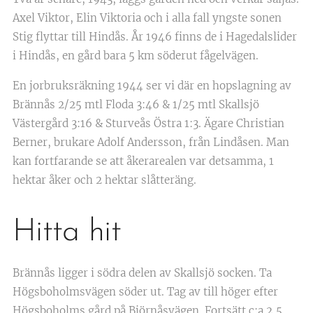
Axel Viktor, Elin Viktoria och i alla fall yngste sonen
Stig flyttar till Hindås. År 1946 finns de i Hagedalslider
i Hindås, en gård bara 5 km söderut fågelvägen.
En jorbruksräkning 1944 ser vi där en hopslagning av
Brännås 2/25 mtl Floda 3:46 & 1/25 mtl Skallsjö
Västergård 3:16 & Sturveås Östra 1:3. Ägare Christian
Berner, brukare Adolf Andersson, från Lindåsen. Man
kan fortfarande se att åkerarealen var detsamma, 1
hektar åker och 2 hektar slåtteräng.
Hitta hit
Brännås ligger i södra delen av Skallsjö socken. Ta
Högsboholmsvägen söder ut. Tag av till höger efter
Högsboholms gård på Björnåsvägen. Fortsätt c:a 2,5