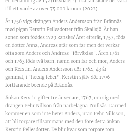
en behållning av 152 (riksdaler?). I så fall skalle det vara
till ett värde av över 75.000 kronor (2022).
År 1756 vigs drängen Anders Andersson från Brännås
med pigan Kerstin Pellesdotter från Skallsjö. Är han
sonen som föddes 1729 kanske? Året efteråt, 1757, föds
en dotter Anna, Andreas står som far men det verkar
ofta som Anders och Andreas "förväxlas". Åren 1761
och 1763 föds två barn, namn som far och mor, Anders
och Kerstin. Anders Andersson dör 1764, 43 år
gammal, i "hetsig feber". Kerstin själv dör 1796
fortfarande boende på Brännås.
Änkan Kerstin gifter tre år senare, 1767, om sig med
drängen Pehr Nillson från närbelägna Trullsås. Därmed
kommer en som inte heter Anders, utan Pehr Nillsson,
att bli torpare tillsammans med den före detta änkan
Kerstin Pellesdotter. De blir kvar som torpare tom