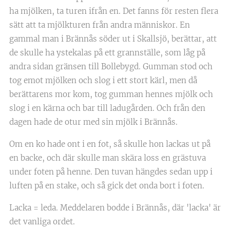
ha mjölken, ta turen ifrån en. Det fanns för resten flera
sätt att ta mjölkturen från andra människor. En
gammal man i Brännås söder ut i Skallsjö, berättar, att
de skulle ha ystekalas på ett grannställe, som låg på
andra sidan gränsen till Bollebygd. Gumman stod och
tog emot mjölken och slog i ett stort kärl, men då
berättarens mor kom, tog gumman hennes mjölk och
slog i en kärna och bar till ladugården. Och från den
dagen hade de otur med sin mjölk i Brännås.
Om en ko hade ont i en fot, så skulle hon lackas ut på
en backe, och där skulle man skära loss en grästuva
under foten på henne. Den tuvan hängdes sedan upp i
luften på en stake, och så gick det onda bort i foten.
Lacka = leda. Meddelaren bodde i Brännås, där 'lacka' är
det vanliga ordet.