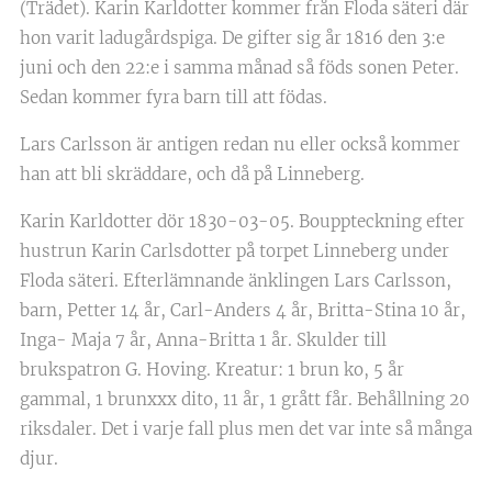
(Trädet). Karin Karldotter kommer från Floda säteri där
hon varit ladugårdspiga. De gifter sig år 1816 den 3:e
juni och den 22:e i samma månad så föds sonen Peter.
Sedan kommer fyra barn till att födas.
Lars Carlsson är antigen redan nu eller också kommer
han att bli skräddare, och då på Linneberg.
Karin Karldotter dör 1830-03-05. Bouppteckning efter
hustrun Karin Carlsdotter på torpet Linneberg under
Floda säteri. Efterlämnande änklingen Lars Carlsson,
barn, Petter 14 år, Carl-Anders 4 år, Britta-Stina 10 år,
Inga- Maja 7 år, Anna-Britta 1 år. Skulder till
brukspatron G. Hoving. Kreatur: 1 brun ko, 5 år
gammal, 1 brunxxx dito, 11 år, 1 grått får. Behållning 20
riksdaler. Det i varje fall plus men det var inte så många
djur.