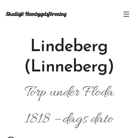
Skallsjö
Hembygdsförening
Lindeberg
(Linneberg)
Torp under Floda
1818 – dags dato