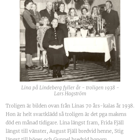
Lina på Lindeberg fyller år - troligen 1938 -
Lars Hagström
Troligen är bilden ovan från Linas 70 års-kalas år 1938.
Hon är helt svartklädd så troligen är det pga makens
död en månad tidigare. Lina längst fram, Frida Fjäll
längst till vänster, August Fjäll bredvid henne, Stig
längst till höger och Gunnel bredvid honom.