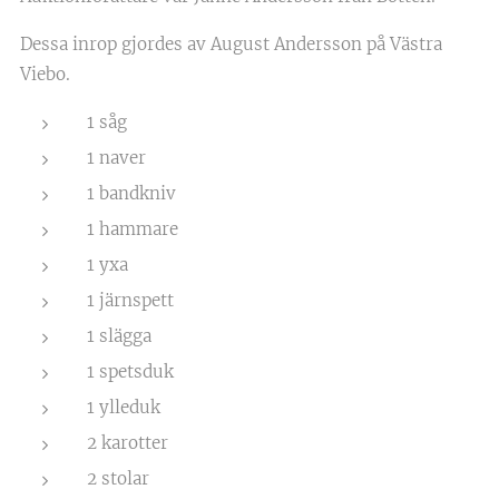
Dessa inrop gjordes av August Andersson på Västra
Viebo.
1 såg
1 naver
1 bandkniv
1 hammare
1 yxa
1 järnspett
1 slägga
1 spetsduk
1 ylleduk
2 karotter
2 stolar