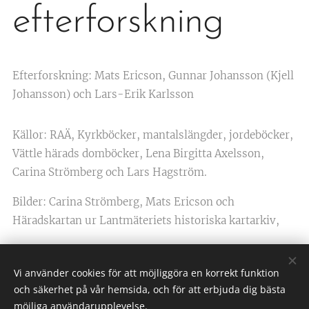
efterforskning
Efterforskning: Mats Ericson, Gunnar Johansson (Kjell
Johansson) och Lars-Erik Karlsson
Källor: RAÄ, Kyrkböcker, mantalslängder, jordeböcker,
Vättle härads domböcker, Lena Birgitta Axelsson,
Carina Strömberg och Lars Hagström.
Bilder: Carina Strömberg, Mats Ericson och
Häradskartan ur Lantmäteriets historiska kartarkiv,
Vi använder cookies för att möjliggöra en korrekt funktion
och säkerhet på vår hemsida, och för att erbjuda dig bästa
möjliga användarupplevelse.
Skallsjögården, (C) Skallsjö hembygdsförening, Skallsjö