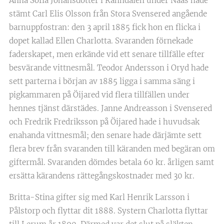
Anna Sofia Johansdotter i Ränndalen under Nääs hade
stämt Carl Elis Olsson från Stora Svensered angående
barnuppfostran: den 3 april 1885 fick hon en flicka i
dopet kallad Ellen Charlotta. Svaranden förnekade
faderskapet, men erkände vid ett senare tillfälle efter
besvärande vittnesmål. Teodor Andersson i Oryd hade
sett parterna i början av 1885 ligga i samma säng i
pigkammaren på Öijared vid flera tillfällen under
hennes tjänst därstädes. Janne Andreasson i Svensered
och Fredrik Fredriksson på Öijared hade i huvudsak
enahanda vittnesmål; den senare hade därjämte sett
flera brev från svaranden till käranden med begäran om
giftermål. Svaranden dömdes betala 60 kr. årligen samt
ersätta kärandens rättegångskostnader med 30 kr.
Britta-Stina gifter sig med Karl Henrik Larsson i
Pålstorp och flyttar dit 1888. Systern Charlotta flyttar