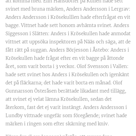
att komma med. Elin Hansdotter på Kullen hade sett
svinet med bruna märken, Anders Andersson i Lergrav:
Anders Andersson i Krösekulllen hade efterfrågat en vit
bagge. Vittnet hade sett honom avhämta svinet. Anders
Siggesson i Slätten: Anders i Krösekullen hade anmodat
vittnet att uppsöka inspektoren på Nääs och säga, att de
fått rätt på suggan. Anders Börjesson i Åstebo: Anders i
Krösekullen hade frågat efter en vit bagge på åttonde
året, som varit borta i 3 veckor. Olof Svensson i Vallen:
hade sett svinet hos Anders i Krösekullen och igenkänt
det på fläckarna; det hade varit borta en månad. Olof
Gunnarsson Österåsen berättade likadant med tillägg,
att svinet ej velat lämna Krösekullen, sedan det
återkom, fast det ej varit instängt. Anders Andersson i
Lundby vittnade ungefär som föregående; svinet hade
märken i ringen som efter skärning med kniv.