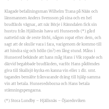
Klagade befallningsman Wilhelm Trana på Nääs och
länsmannen Anders Svensson på sina och en hel
brudfärds vägnar, att när Börje i Ränndalen fick sin
hustru från Hjällsnäs hava uti Hunsereds (*) gård
nattetid när de reste förbi, någon ropat efter dem, och
sagt att de skulle vara i fara, varigenom de kommo till
att hindra sig och höllo (in?) en lång stund. Måns i
Hunsered bekände att hans måg Hans i Vik ropade och
därvid begabbade brudfärden, varför Hans pådömdes
giva till Skallsjö kyrka en kanna vin eller 1 dlr. smt.
tagandes bemälte frånvarande dräng till hjälp samma
vin att betala. Hunseredsborna och Hans betala
stämningspengarna.
(*) Stora Lundby – Hjällsnäs – Öjaredsviken