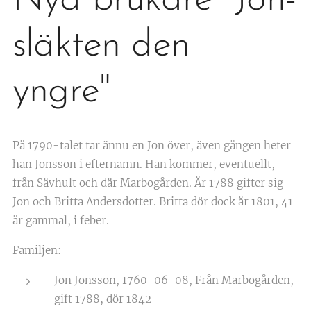
Nya brukare "Jon-
släkten den
yngre"
På 1790-talet tar ännu en Jon över, även gången heter
han Jonsson i efternamn. Han kommer, eventuellt,
från Sävhult och där Marbogården. År 1788 gifter sig
Jon och Britta Andersdotter. Britta dör dock år 1801, 41
år gammal, i feber.
Familjen:
Jon Jonsson, 1760-06-08, Från Marbogården,
gift 1788, dör 1842