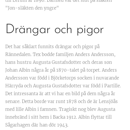
till Lerum år 1890. Därmed var det slut på släkten
"Jon-släkten den yngre"
Drängar och pigor
Det har såklart funnits drängar och pigor på
Rännedalen. Tex bodde familjen Anders Andersson,
hans hustru Augusta Gustafsdotter och deras son
Johan Albin några år på 1870-talet på torpet. Anders
Andersson var född i Björketorps socken i nuvarande
Härryda och Augusta Gustafsdotter var född i Partille.
Det intressanta är att vi har en bild på dem några år
senare. Detta borde var runt 1878 och de är Lensjöås
med lille Albin i famnen. Tragiskt nog blev Augusta
innebränd i sitt hem i Backa 1912. Albin flyttar till
Sågarhagen där han dör 1943.