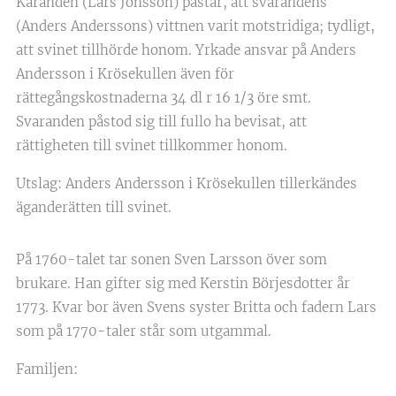
Käranden (Lars Jonsson) påstår, att svarandens
(Anders Anderssons) vittnen varit motstridiga; tydligt,
att svinet tillhörde honom. Yrkade ansvar på Anders
Andersson i Krösekullen även för
rättegångskostnaderna 34 dl r 16 1/3 öre smt.
Svaranden påstod sig till fullo ha bevisat, att
rättigheten till svinet tillkommer honom.
Utslag: Anders Andersson i Krösekullen tillerkändes
äganderätten till svinet.
På 1760-talet tar sonen Sven Larsson över som
brukare. Han gifter sig med Kerstin Börjesdotter år
1773. Kvar bor även Svens syster Britta och fadern Lars
som på 1770-taler står som utgammal.
Familjen: