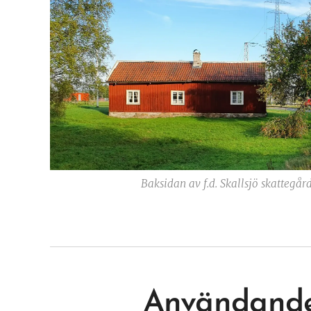
Baksidan av f.d. Skallsjö skattegår
Användande