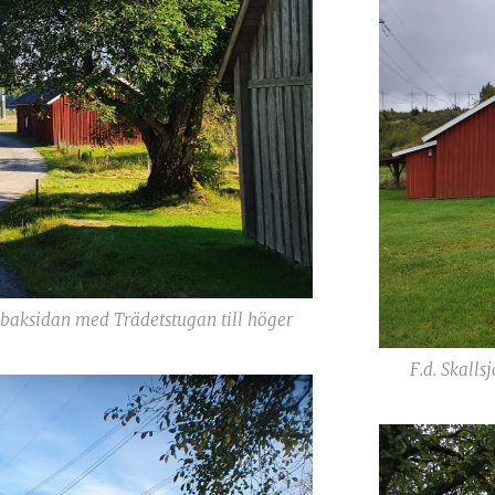
 baksidan med Trädetstugan till höger
F.d. Skall