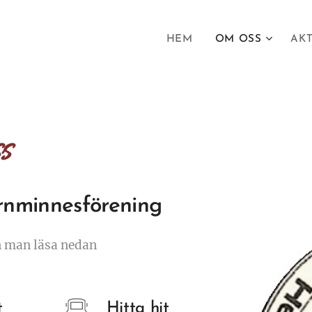
HEM
OM OSS
AKT
s
rnminnesförening
n man läsa nedan
t
Hitta hit