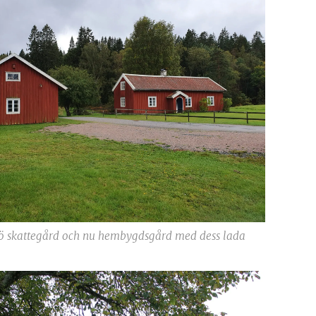
sjö skattegård och nu hembygdsgård med dess lada