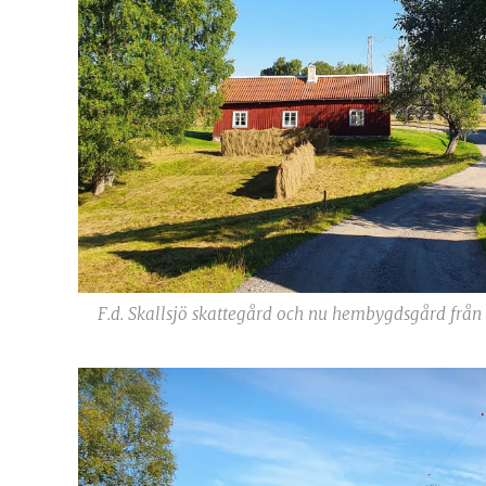
F.d. Skallsjö skattegård och nu hembygdsgård från