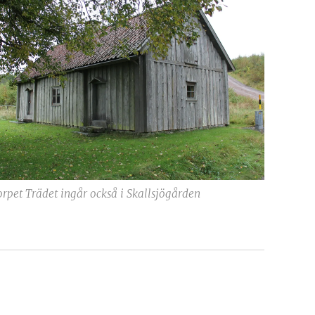
orpet Trädet ingår också i Skallsjögården