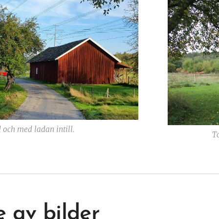
d och med ladan intill.
T
 av bilder