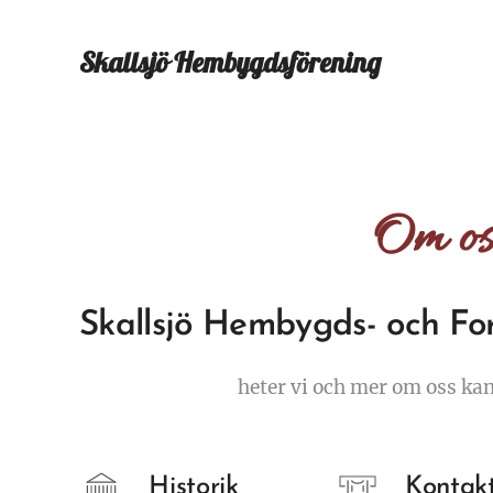
Skallsjö
Hembygdsförening
Om os
Skallsjö Hembygds- och Fo
heter vi och mer om oss ka
Historik
Kontak