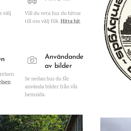
s välj
Vill du veta hur du hittar
till oss välj flik
Hitta hit
.
Användande
en
av bilder
yrelsen
Se nedan hur du får
elsen
använda bilder från vår
hemsida.