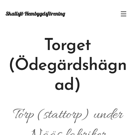
Skallsjö
Hembygdsförening
Torget
(Ödegärdshägn
ad)
Torp (stattorp) under