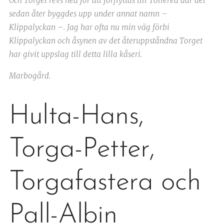
Och Torget revs ned för att förflyttas till Tollered där det
sedan åter byggdes upp under annat namn –
Klippalyckan –. Jag har ofta nu min väg förbi
Klippalyckan och åsynen av det återuppståndna Torget
har givit uppslag till detta lilla kåseri.
Marbogård.
Hulta-Hans,
Torga-Petter,
Torgafastera och
Pall-Albin