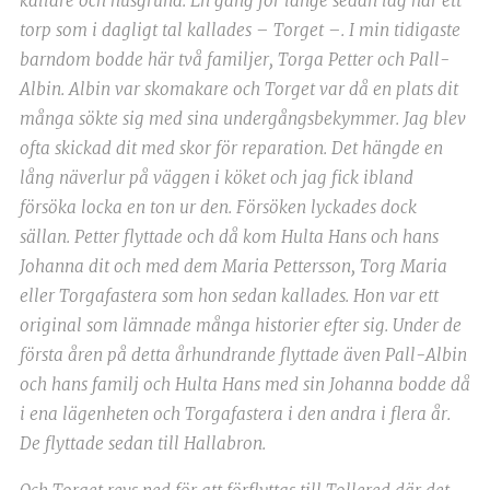
källare och husgrund. En gång för länge sedan låg här ett
torp som i dagligt tal kallades – Torget –. I min tidigaste
barndom bodde här två familjer, Torga Petter och Pall-
Albin. Albin var skomakare och Torget var då en plats dit
många sökte sig med sina undergångsbekymmer. Jag blev
ofta skickad dit med skor för reparation. Det hängde en
lång näverlur på väggen i köket och jag fick ibland
försöka locka en ton ur den. Försöken lyckades dock
sällan. Petter flyttade och då kom Hulta Hans och hans
Johanna dit och med dem Maria Pettersson, Torg Maria
eller Torgafastera som hon sedan kallades. Hon var ett
original som lämnade många historier efter sig. Under de
första åren på detta århundrande flyttade även Pall-Albin
och hans familj och Hulta Hans med sin Johanna bodde då
i ena lägenheten och Torgafastera i den andra i flera år.
De flyttade sedan till Hallabron.