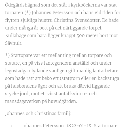
Ödegärdshägnad som det står i kyrkböckerna var stat-
torparen (*) Johannes Petersson och hans vid tiden för
flytten sjukliga hustru Christina Svensdotter. De hade
under många år bott på det närliggande torpet
Kullahage som bara ligger knappt 500 meter bort mot
Sävhult.
*) Stattopare var ett mellanting mellan torpare och
statare, en på viss lantegendom anställd och under
legostadgan lydande vanligen gift manlig lantarbetare
som hade rätt att bebo ett (stat)torp eller en backstuga
på husbondens ägor och att bruka därvid liggande
stycke jord, mot ett visst antal kvinno- och
mansdagsverken på huvudgården.
Johannes och Christinas familj:
Johannes Petersson, 1822-01-15, Stattorpare