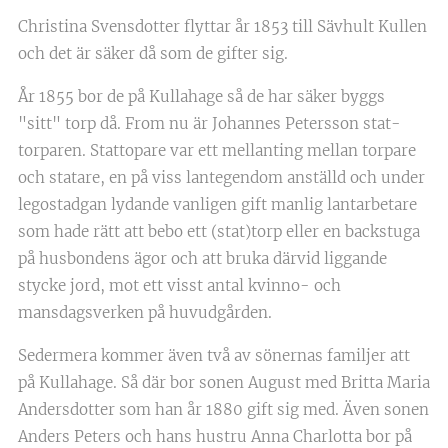
Christina Svensdotter flyttar år 1853 till Sävhult Kullen
och det är säker då som de gifter sig.
År 1855 bor de på Kullahage så de har säker byggs
"sitt" torp då. From nu är Johannes Petersson stat-
torparen. Stattopare var ett mellanting mellan torpare
och statare, en på viss lantegendom anställd och under
legostadgan lydande vanligen gift manlig lantarbetare
som hade rätt att bebo ett (stat)torp eller en backstuga
på husbondens ägor och att bruka därvid liggande
stycke jord, mot ett visst antal kvinno- och
mansdagsverken på huvudgården.
Sedermera kommer även två av sönernas familjer att
på Kullahage. Så där bor sonen August med Britta Maria
Andersdotter som han år 1880 gift sig med. Även sonen
Anders Peters och hans hustru Anna Charlotta bor på