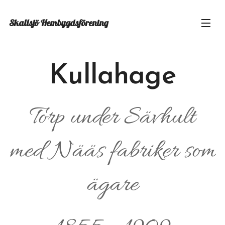
Skallsjö
Hembygdsförening
Kullahage
Torp under Sävhult
med Nääs fabriker som
ägare