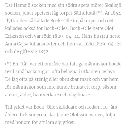
Där Hemsjö socken med sin södra spets möter Skallsjö
socken, just i spetsen låg torpet Säfhultstå (*). År 1854
flyttar den så kallade Bock-Olle in på torpet och det
kallades också för Bock-Olles. Bock-Olle hette Olof
Eriksson och var född 1829-04-14. Hans hustru hette
Anna Cajsa Johansdotter och hon var född 1829-04-25
och de gifte sig 1852.
(*) En "tå" var ett område där fattiga människor bodde
tex i små backstugor, ofta belägna i utkanten av byn.
De låg ofta på stenig eller obrukbar mark och var hem
för människor som inte kunde bruka ett torp, såsom
änkor, äldre, hantverkare och daglönare.
Till yrket var Bock-Olle skräddare och redan i 10-års
åldern fick sönerna, där Janne Olofsson var en, följa
med honom för att lära sig yrket.